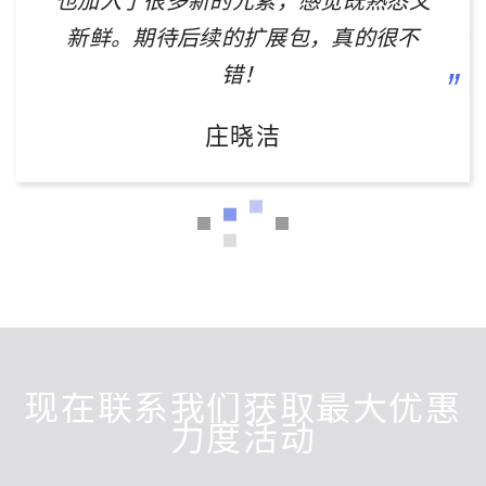
现在联系我们获取最大优惠
力度活动