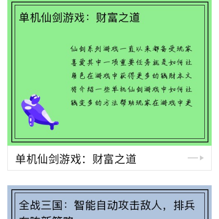
单机仙剑游戏：财富之道