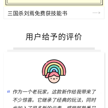
三国杀刘焉免费获技能书
用户给予的评价
**好评！**
晏青梦