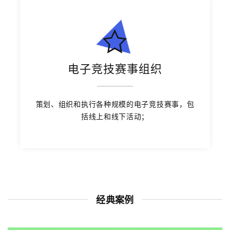
电子竞技赛事组织
策划、组织和执行各种规模的电子竞技赛事，包
括线上和线下活动；
经典案例