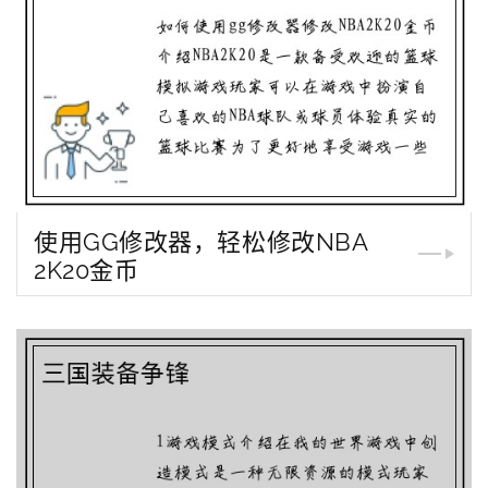
使用GG修改器，轻松修改NBA
2K20金币