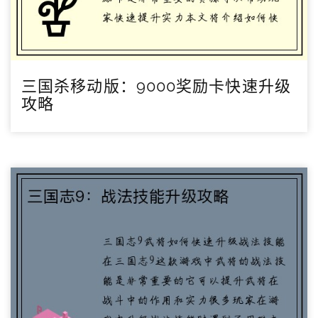
三国杀移动版：9000奖励卡快速升级
攻略