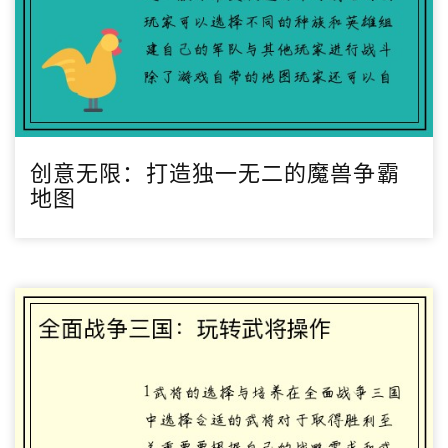
创意无限：打造独一无二的魔兽争霸
地图