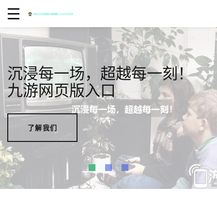
沉浸每一场，超越每一刻！
九游网页版入口
了解我们