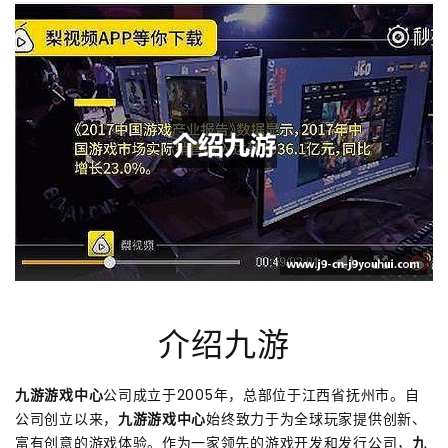
介绍九游
九游游戏中心
公司成立于2005年，总部位于江西省抚州市。自
公司创立以来，
九游游戏中心
始终致力于为全球玩家提供创新、
富有创意的游戏体验。作为一家领先的游戏开发和发行公司，
九