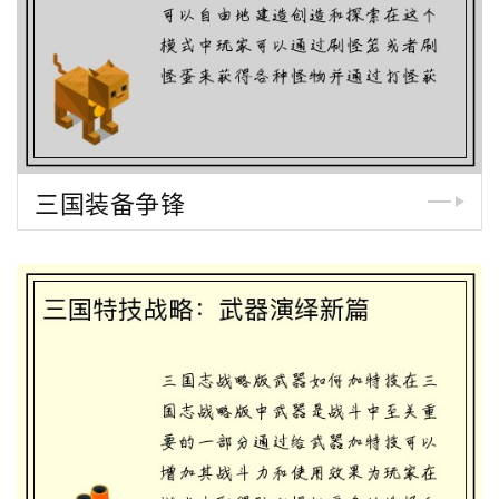
三国装备争锋