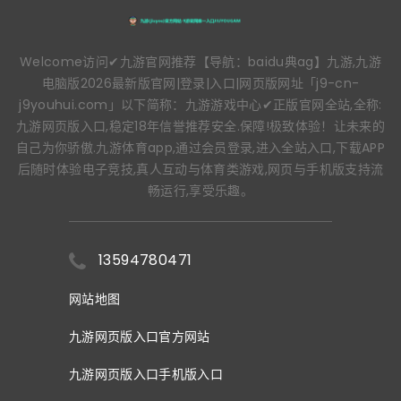
Welcome访问✔九游官网推荐【导航：baidu典ag】九游,九游
电脑版2026最新版官网|登录|入口|网页版网址「j9-cn-
j9youhui.com」以下简称：九游游戏中心✔正版官网全站,全称:
九游网页版入口,稳定18年信誉推荐安全.保障!极致体验！让未来的
自己为你骄傲.九游体育app,通过会员登录,进入全站入口,下载APP
后随时体验电子竞技,真人互动与体育类游戏,网页与手机版支持流
畅运行,享受乐趣。
13594780471
网站地图
九游网页版入口官方网站
九游网页版入口手机版入口