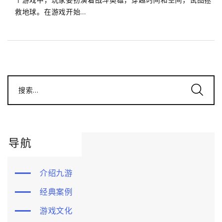
救地球。在游戏开始...
搜索...
导航
介绍九游
经典案例
游戏文化