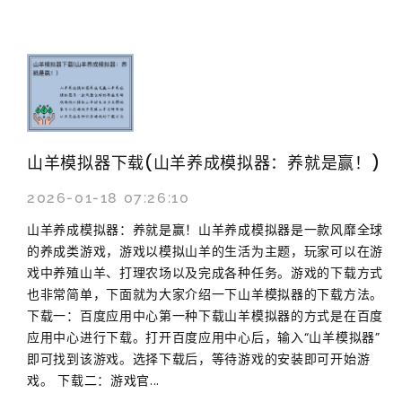
山羊模拟器下载(山羊养成模拟器：养就是赢！)
2026-01-18 07:26:10
山羊养成模拟器：养就是赢！山羊养成模拟器是一款风靡全球
的养成类游戏，游戏以模拟山羊的生活为主题，玩家可以在游
戏中养殖山羊、打理农场以及完成各种任务。游戏的下载方式
也非常简单，下面就为大家介绍一下山羊模拟器的下载方法。
下载一：百度应用中心第一种下载山羊模拟器的方式是在百度
应用中心进行下载。打开百度应用中心后，输入“山羊模拟器”
即可找到该游戏。选择下载后，等待游戏的安装即可开始游
戏。 下载二：游戏官...