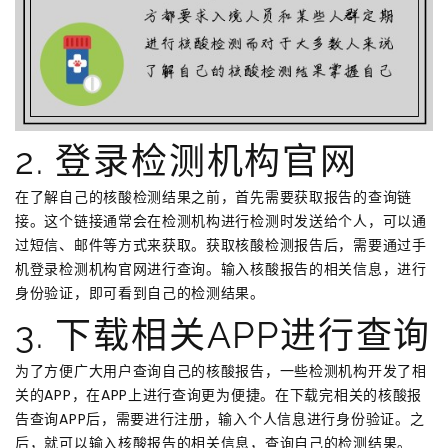
2. 登录检测机构官网
在了解自己的核酸检测结果之前，首先需要获取报告的查询链
接。这个链接通常会在检测机构进行检测时发送给个人，可以通
过短信、邮件等方式来获取。获取核酸检测报告后，需要通过手
机登录检测机构官网进行查询。输入核酸报告的相关信息，进行
身份验证，即可看到自己的检测结果。
3. 下载相关APP进行查询
为了方便广大用户查询自己的核酸报告，一些检测机构开发了相
关的APP，在APP上进行查询更为便捷。在下载完相关的核酸报
告查询APP后，需要进行注册，输入个人信息进行身份验证。之
后，就可以输入核酸报告的相关信息，查询自己的检测结果。