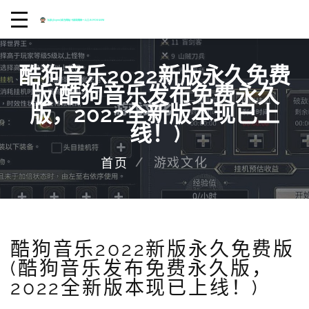
酷狗音乐2022新版永久免费
版(酷狗音乐发布免费永久
版，2022全新版本现已上
线！)
游戏文化
首页
酷狗音乐2022新版永久免费版
(酷狗音乐发布免费永久版，
2022全新版本现已上线！)