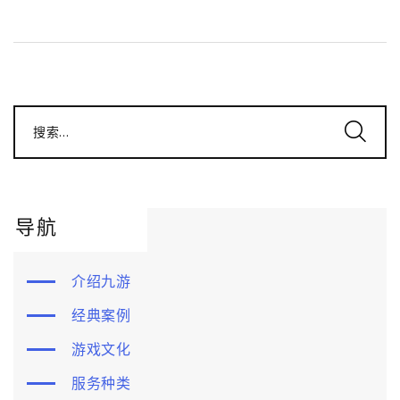
搜索...
导航
介绍九游
经典案例
游戏文化
服务种类