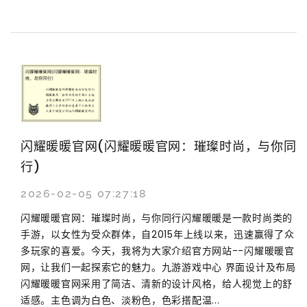
闪耀暖暖官网(闪耀暖暖官网：璀璨时尚，与你同
行)
2026-02-05 07:27:18
闪耀暖暖官网：璀璨时尚，与你同行闪耀暖暖是一款时尚类的
手游，以女性为受众群体，自2015年上线以来，迅速赢得了众
多玩家的喜爱。今天，我将为大家介绍官方网站--闪耀暖暖官
网，让我们一起探索它的魅力。九游游戏中心 界面设计及布局
闪耀暖暖官网采用了简洁、清新的设计风格，给人视觉上的舒
适感。主色调为白色、淡粉色，色彩搭配温...