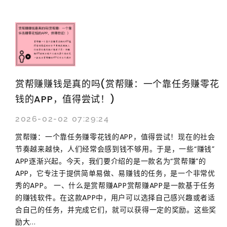
赏帮赚赚钱是真的吗(赏帮赚：一个靠任务赚零花
钱的APP，值得尝试！)
2026-02-02 07:29:24
赏帮赚：一个靠任务赚零花钱的APP，值得尝试！现在的社会
节奏越来越快，人们经常会感到钱不够用。于是，一些“赚钱”
APP逐渐兴起。今天，我们要介绍的是一款名为“赏帮赚”的
APP，它专注于提供简单易做、易赚钱的任务，是一个非常优
秀的APP。 一、什么是赏帮赚APP赏帮赚APP是一款基于任务
的赚钱软件。在这款APP中，用户可以选择自己感兴趣或者适
合自己的任务，并完成它们，就可以获得一定的奖励。这些奖
励大...