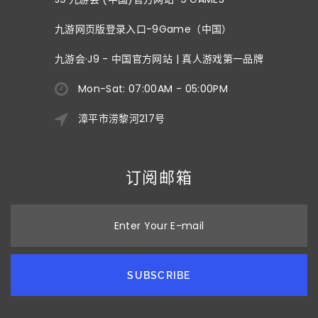
九游网页版登录入口-9Game（中国）
九游会·J9 - 中国官方网站 | 真人游戏第一品牌
Mon-Sat: 07:00AM - 05:00PM
漳平市涝黎河217号
订阅邮箱
Enter Your E-mail
SUBSCRIBE