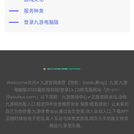
服务种类
登录九游电脑版
Welcome访问✔九游官网推荐【导航：baidu典ag】九游,九游
电脑版2026最新版官网|登录|入口|网页版网址「j9-cn-
j9youhui.com」以下简称：九游游戏中心✔正版官网全站,全称:
九游网页版入口,稳定18年信誉推荐安全.保障!极致体验！让未来的
自己为你骄傲.九游体育app,通过会员登录,进入全站入口,下载APP
后随时体验电子竞技,真人互动与体育类游戏,网页与手机版支持流
畅运行,享受乐趣。