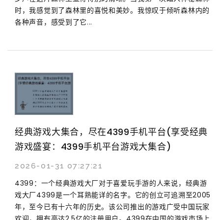
时，我感觉到了森林里的喜悦和美妙。我惊叹于倾听森林内的
各种声音，感受到了它...
经典游戏大集合，尽在4399手机平台(享受经典
游戏盛宴：4399手机平台游戏大集合)
2026-01-31 07:27:21
4399：一个经典游戏大厂对于喜爱玩手游的人来说，经典游
戏大厂4399是一个耳熟能详的名字。它的创立可追溯至2005
年，至今已有十六年的历史。该公司推出的游戏广受中国玩家
欢迎，拥有高达2.5亿的注册用户。4399在中国的游戏市场上